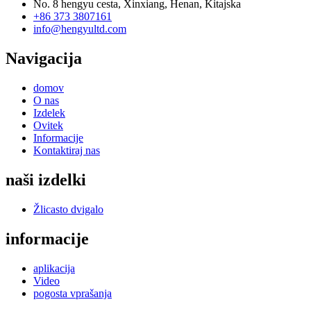
No. 8 hengyu cesta, Xinxiang, Henan, Kitajska
+86 373 3807161
info@hengyultd.com
Navigacija
domov
O nas
Izdelek
Ovitek
Informacije
Kontaktiraj nas
naši izdelki
Žlicasto dvigalo
informacije
aplikacija
Video
pogosta vprašanja