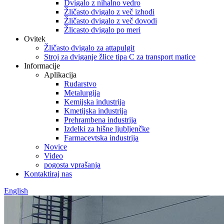
Dvigalo z nihalno vedro
Žličasto dvigalo z več izhodi
Žličasto dvigalo z več dovodi
Žlicasto dvigalo po meri
Ovitek
Žličasto dvigalo za attapulgit
Stroj za dviganje žlice tipa C za transport matice
Informacije
Aplikacija
Rudarstvo
Metalurgija
Kemijska industrija
Kmetijska industrija
Prehrambena industrija
Izdelki za hišne ljubljenčke
Farmacevtska industrija
Novice
Video
pogosta vprašanja
Kontaktiraj nas
English