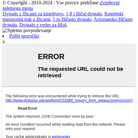
© Copyright - 2010-2024 : Vse pravice pridržane.
Zemljevid
spletnega mesta
Dvigalo z žlicami za kmetijstvo
,
1,8 l žlični dvigalo
,
Kmetijski
transportni trak z žlicami
,
5 m žličasto dvigalo
,
Avtomatsko žličasto
dvigalo
,
Dvigalo z vedro za fižol
,
Pošlji sporočilo
x