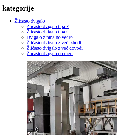
kategorije
Žlicasto dvigalo
Žlicasto dvigalo tipa Z
Žlicasto dvigalo tipa C
Dvigalo z nihalno vedro
Žličasto dvigalo z več izhodi
Žličasto dvigalo z več dovodi
Žlicasto dvigalo po meri