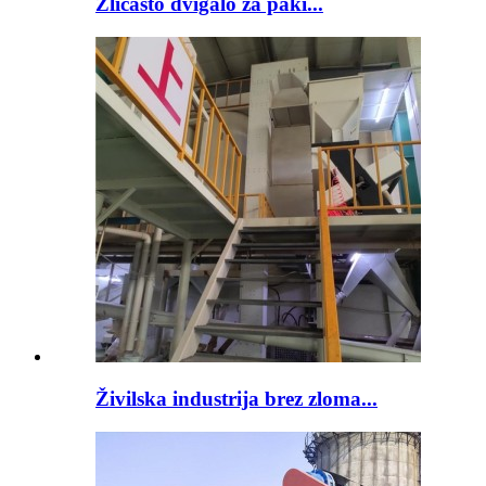
Žličasto dvigalo za paki...
Živilska industrija brez zloma...