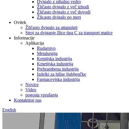
Dvigalo z nihalno vedro
Žličasto dvigalo z več izhodi
Žličasto dvigalo z več dovodi
Žlicasto dvigalo po meri
Ovitek
Žličasto dvigalo za attapulgit
Stroj za dviganje žlice tipa C za transport matice
Informacije
Aplikacija
Rudarstvo
Metalurgija
Kemijska industrija
Kmetijska industrija
Prehrambena industrija
Izdelki za hišne ljubljenčke
Farmacevtska industrija
Novice
Video
pogosta vprašanja
Kontaktiraj nas
English