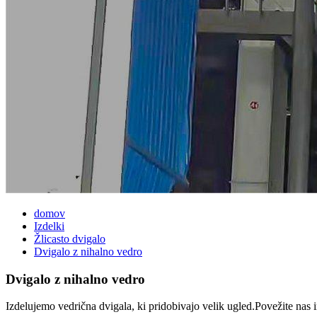
domov
Izdelki
Žlicasto dvigalo
Dvigalo z nihalno vedro
Dvigalo z nihalno vedro
Izdelujemo vedrična dvigala, ki pridobivajo velik ugled.Povežite nas in