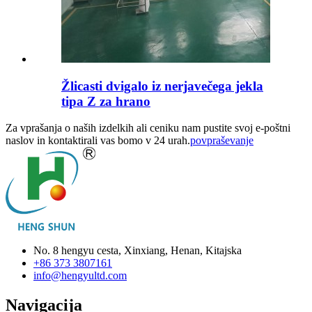
Žlicasti dvigalo iz nerjavečega jekla
tipa Z za hrano
Za vprašanja o naših izdelkih ali ceniku nam pustite svoj e-poštni
naslov in kontaktirali vas bomo v 24 urah.
povpraševanje
No. 8 hengyu cesta, Xinxiang, Henan, Kitajska
+86 373 3807161
info@hengyultd.com
Navigacija