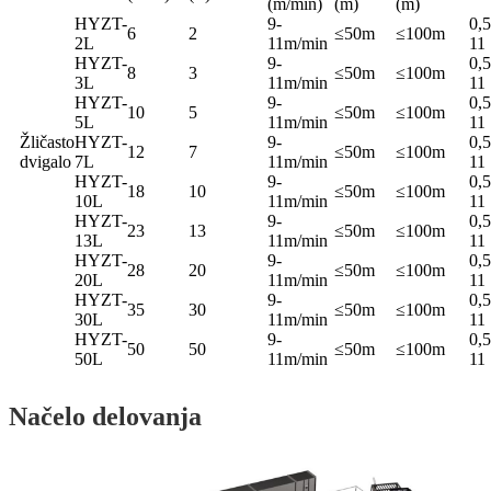
(m/min)
(m)
(m)
HYZT-
9-
0,5
6
2
≤50m
≤100m
2L
11m/min
11
HYZT-
9-
0,5
8
3
≤50m
≤100m
3L
11m/min
11
HYZT-
9-
0,5
10
5
≤50m
≤100m
5L
11m/min
11
Žličasto
HYZT-
9-
0,5
12
7
≤50m
≤100m
dvigalo
7L
11m/min
11
HYZT-
9-
0,5
18
10
≤50m
≤100m
10L
11m/min
11
HYZT-
9-
0,5
23
13
≤50m
≤100m
13L
11m/min
11
HYZT-
9-
0,5
28
20
≤50m
≤100m
20L
11m/min
11
HYZT-
9-
0,5
35
30
≤50m
≤100m
30L
11m/min
11
HYZT-
9-
0,5
50
50
≤50m
≤100m
50L
11m/min
11
Načelo delovanja