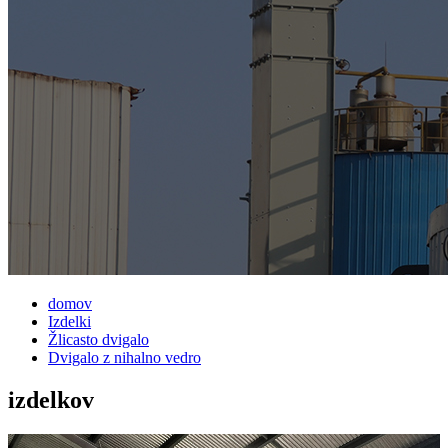
domov
Izdelki
Žlicasto dvigalo
Dvigalo z nihalno vedro
izdelkov