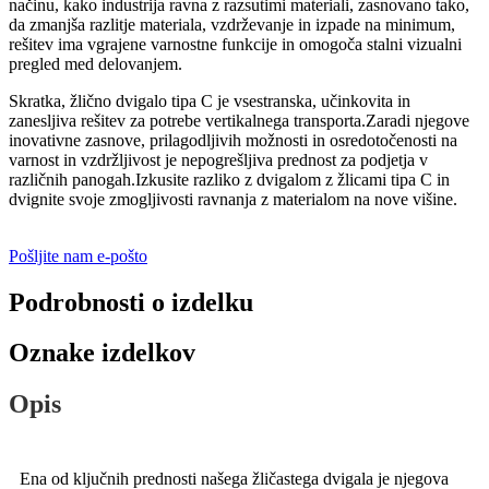
načinu, kako industrija ravna z razsutimi materiali, zasnovano tako,
da zmanjša razlitje materiala, vzdrževanje in izpade na minimum,
rešitev ima vgrajene varnostne funkcije in omogoča stalni vizualni
pregled med delovanjem.
Skratka, žlično dvigalo tipa C je vsestranska, učinkovita in
zanesljiva rešitev za potrebe vertikalnega transporta.Zaradi njegove
inovativne zasnove, prilagodljivih možnosti in osredotočenosti na
varnost in vzdržljivost je nepogrešljiva prednost za podjetja v
različnih panogah.Izkusite razliko z dvigalom z žlicami tipa C in
dvignite svoje zmogljivosti ravnanja z materialom na nove višine.
Pošljite nam e-pošto
Podrobnosti o izdelku
Oznake izdelkov
Opis
Ena od ključnih prednosti našega žličastega dvigala je njegova