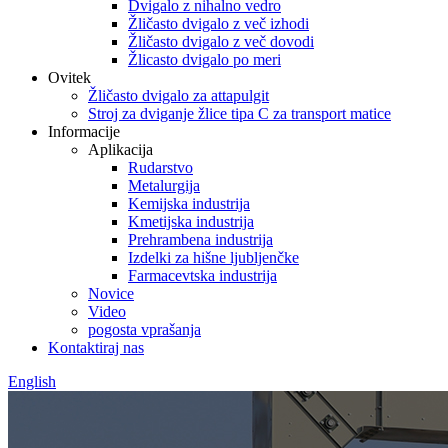
Dvigalo z nihalno vedro
Žličasto dvigalo z več izhodi
Žličasto dvigalo z več dovodi
Žlicasto dvigalo po meri
Ovitek
Žličasto dvigalo za attapulgit
Stroj za dviganje žlice tipa C za transport matice
Informacije
Aplikacija
Rudarstvo
Metalurgija
Kemijska industrija
Kmetijska industrija
Prehrambena industrija
Izdelki za hišne ljubljenčke
Farmacevtska industrija
Novice
Video
pogosta vprašanja
Kontaktiraj nas
English