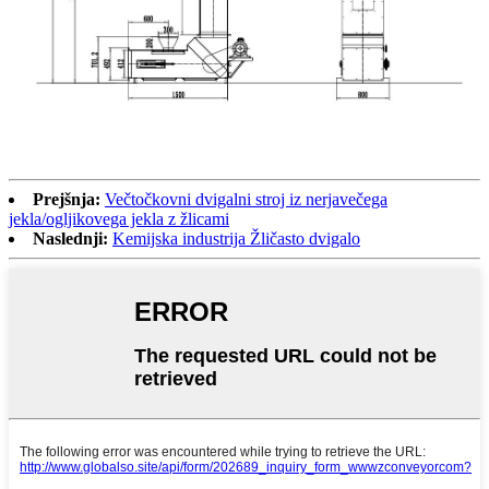
Prejšnja:
Večtočkovni dvigalni stroj iz nerjavečega
jekla/ogljikovega jekla z žlicami
Naslednji:
Kemijska industrija Žličasto dvigalo