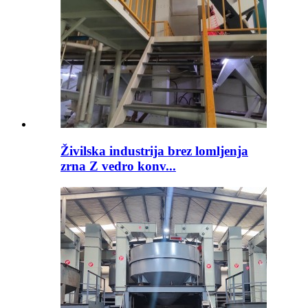
Živilska industrija brez lomljenja
zrna Z vedro konv...