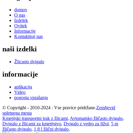
domov
O nas
Izdelek
Ovitek
Informacije
Kontaktiraj nas
naši izdelki
Žlicasto dvigalo
informacije
aplikacija
Video
pogosta vprašanja
© Copyright - 2010-2024 : Vse pravice pridržane.
Zemljevid
spletnega mesta
Kmetijski transportni trak z žlicami
,
Avtomatsko žličasto dvigalo
,
Dvigalo z žlicami za kmetijstvo
,
Dvigalo z vedro za fižol
,
5 m
žličasto dvigalo
,
1,8 l žlični dvigalo
,