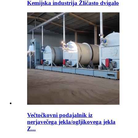
Kemijska industrija Žličasto dvigalo
Večtočkovni podajalnik iz
nerjavečega jekla/ogljikovega jekla
Z...