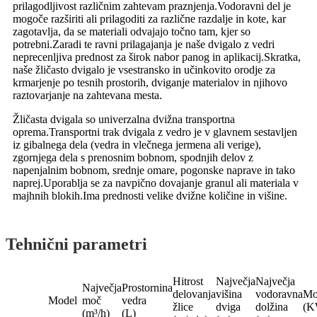
prilagodljivost različnim zahtevam praznjenja.Vodoravni del je
mogoče razširiti ali prilagoditi za različne razdalje in kote, kar
zagotavlja, da se materiali odvajajo točno tam, kjer so
potrebni.Zaradi te ravni prilagajanja je naše dvigalo z vedri
neprecenljiva prednost za širok nabor panog in aplikacij.Skratka,
naše žličasto dvigalo je vsestransko in učinkovito orodje za
krmarjenje po tesnih prostorih, dviganje materialov in njihovo
raztovarjanje na zahtevana mesta.
Žličasta dvigala so univerzalna dvižna transportna
oprema.Transportni trak dvigala z vedro je v glavnem sestavljen
iz gibalnega dela (vedra in vlečnega jermena ali verige),
zgornjega dela s prenosnim bobnom, spodnjih delov z
napenjalnim bobnom, srednje omare, pogonske naprave in tako
naprej.Uporablja se za navpično dovajanje granul ali materiala v
majhnih blokih.Ima prednosti velike dvižne količine in višine.
Tehnični parametri
Hitrost
Največja
Največja
Največja
Prostornina
delovanja
višina
vodoravna
Mo
Model
moč
vedra
žlice
dviga
dolžina
(K
(m³/h)
(L)