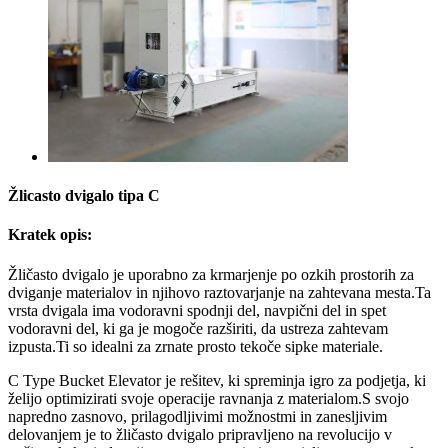
Žlicasto dvigalo tipa C
Kratek opis:
Žličasto dvigalo je uporabno za krmarjenje po ozkih prostorih za
dviganje materialov in njihovo raztovarjanje na zahtevana mesta.Ta
vrsta dvigala ima vodoravni spodnji del, navpični del in spet
vodoravni del, ki ga je mogoče razširiti, da ustreza zahtevam
izpusta.Ti so idealni za zrnate prosto tekoče sipke materiale.
C Type Bucket Elevator je rešitev, ki spreminja igro za podjetja, ki
želijo optimizirati svoje operacije ravnanja z materialom.S svojo
napredno zasnovo, prilagodljivimi možnostmi in zanesljivim
delovanjem je to žličasto dvigalo pripravljeno na revolucijo v